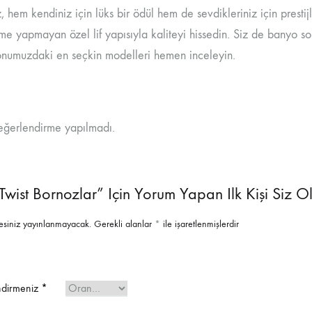
,
hem kendiniz için lüks bir ödül hem de sevdikleriniz için prestijli 
e yapmayan özel lif yapısıyla kaliteyi hissedin.
Siz de banyo son
onumuzdaki en seçkin modelleri hemen inceleyin.
ğerlendirme yapılmadı.
Twist Bornozlar” Için Yorum Yapan Ilk Kişi Siz O
esiniz yayınlanmayacak.
Gerekli alanlar
*
ile işaretlenmişlerdir
ndirmeniz
*