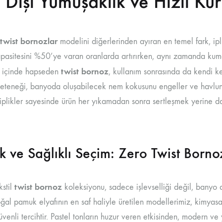
a Dışı Yumuşaklık ve Hızlı Ku
twist bornozlar
modelini diğerlerinden ayıran en temel fark,
ipl
asitesini %50’ye varan oranlarda artırırken,
aynı zamanda kumaş
twist bornoz
r içinde hapseden
,
kullanım sonrasında da kendi ken
eteneği,
banyoda oluşabilecek nem kokusunu engeller ve havlunu
iplikler sayesinde ürün her yıkamadan sonra sertleşmek yerine d
ik ve Sağlıklı Seçim: Zero Twist Born
twist bornoz
kstil
koleksiyonu,
sadece işlevselliği değil,
banyo d
al pamuk elyafının en saf haliyle üretilen modellerimiz,
kimyasal
venli tercihtir.
Pastel tonların huzur veren etkisinden,
modern ve y