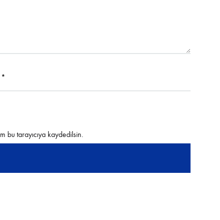
a
*
m bu tarayıcıya kaydedilsin.