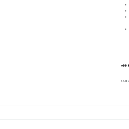
HAYVAN TEKSTILLERI
OTEL TEKSTILLERI
ADD 
KATE
KSTILLERI
SPOR TEKSTILLERI