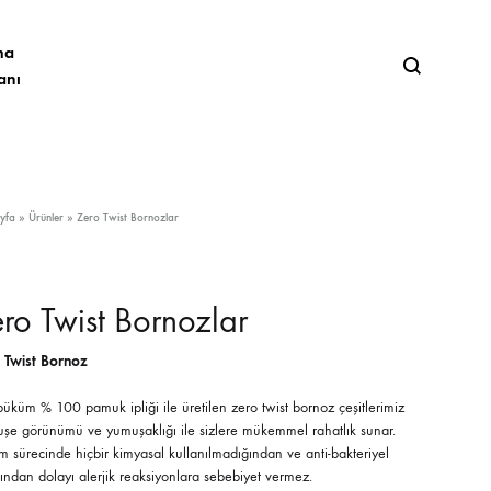
ma
Search
anı
BORNOZLAR
yfa
»
Ürünler
»
Zero Twist Bornozlar
Tüm Bornoz Çeşitleri
ro Twist Bornozlar
Armürlü Bornozlar
 Twist Bornoz
Bamboo Bornozlar
 büküm % 100 pamuk ipliği ile üretilen zero twist bornoz çeşitlerimiz
Baskılı Bornozlar
tuşe görünümü ve yumuşaklığı ile sizlere mükemmel rahatlık sunar.
m sürecinde hiçbir kimyasal kullanılmadığından ve anti-bakteriyel
Dantelli Bornozlar
ından dolayı alerjik reaksiyonlara sebebiyet vermez.