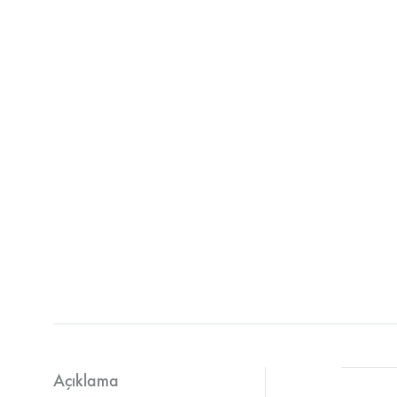
Pike Havlular
Zero Twist Havlular
Welsoft Havlular
BEBEK VE ÇOCUK TEKSTILLERI
EVCIL 
RESTORAN TEKSTILLERI
SPA TE
Açıklama