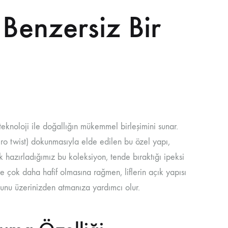
 Benzersiz Bir
eknoloji ile doğallığın mükemmel birleşimini sunar.
ro twist) dokunmasıyla elde edilen bu özel yapı,
k hazırladığımız bu koleksiyon,
tende bıraktığı ipeksi
re çok daha hafif olmasına rağmen,
liflerin açık yapısı
nu üzerinizden atmanıza yardımcı olur.