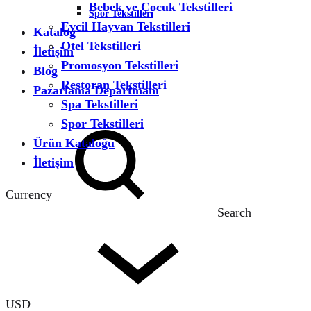
Bebek ve Çocuk Tekstilleri
Spor Tekstilleri
Evcil Hayvan Tekstilleri
Katalog
Otel Tekstilleri
İletişim
Promosyon Tekstilleri
Blog
Restoran Tekstilleri
Pazarlama Departmanı
Spa Tekstilleri
Spor Tekstilleri
Ürün Kataloğu
İletişim
Currency
Search
USD