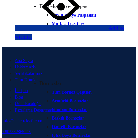
Ev Tekstili ve Paspas
Havlu Banyo Paspasları
Mutfak Tekstilleri
Add to
wishlist
Ana Sayfa
Hakkımızda
Sertifikalarımız
Tüm Ürünler
Bornozlar
İletişim
Tüm Bornoz Çeşitleri
Blog
Armürlü Bornozlar
Ürün Kataloğu
Bamboo Bornozlar
Pazarlama Departmanı
Baskılı Bornozlar
info@endertekstil.com
Dantelli Bornozlar
+902582865248
İplik Boya Bornozlar