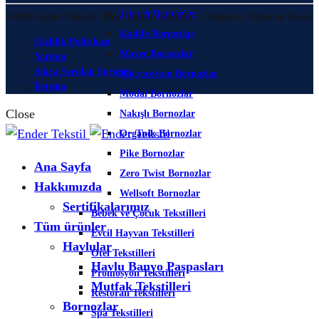
Jakarlı Bornozlar
©2026 Ender Tekstil. Tüm Hakları Saklıdır. | Design by Oğulcan Ersöz
Kadife Bornozlar
Gizlilik Politikası
Mayer Bornozlar
Yardım
Sıkça Sorulan Sorular
Microcotton Bornozlar
İletişim
Modal Bornozlar
Close
Nakışlı Bornozlar
Organik Bornozlar
Pike Bornozlar
Ana Sayfa
Zero Twist Bornozlar
Hakkımızda
Wellsoft Bornozlar
Sertifikalarımız
Bebek ve Çocuk Tekstilleri
Tüm ürünler
Evcil Hayvan Tekstilleri
Havlular
Otel Tekstilleri
Havlu Banyo Paspasları
Promosyon Tekstilleri
Mutfak Tekstilleri
Restoran Tekstilleri
Bornozlar
Spa Tekstilleri