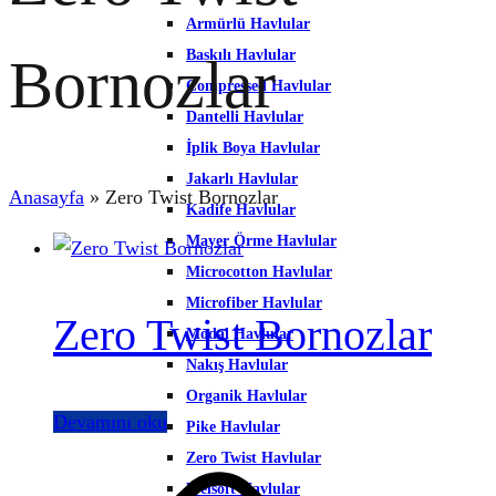
Armürlü Havlular
Baskılı Havlular
Bornozlar
Compressed Havlular
Dantelli Havlular
İplik Boya Havlular
Jakarlı Havlular
Anasayfa
»
Zero Twist Bornozlar
Kadife Havlular
Mayer Örme Havlular
Microcotton Havlular
Microfiber Havlular
Zero Twist Bornozlar
Modal Havlular
Nakış Havlular
Organik Havlular
Devamını oku
Pike Havlular
Zero Twist Havlular
Welsoft Havlular