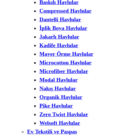
Baskılı Havlular
Compressed Havlular
Dantelli Havlular
İplik Boya Havlular
Jakarlı Havlular
Kadife Havlular
Mayer Örme Havlular
Microcotton Havlular
Microfiber Havlular
Modal Havlular
Nakış Havlular
Organik Havlular
Pike Havlular
Zero Twist Havlular
Welsoft Havlular
Ev Tekstili ve Paspas