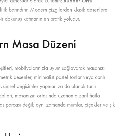
Runner Örtü
ayıcı aksesuar olarak kullanın;
lilik barındırır. Modern çizgilerden klasik desenlere
ir dokunuş katmanın en pratik yoludur.
ern Masa Düzeni
şitleri, mobilyalarınızla uyum sağlayarak masanızı
rik desenler, minimalist pastel tonlar veya canlı
evsimsel değişimler yapmanıza da olanak tanır.
lleri, masanızın ortasında uzanan o zarif hatla
umaş parçası değil; aynı zamanda mumlar, çiçekler ve şık