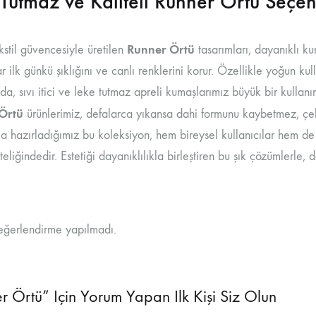
Tutmaz ve Kaliteli Runner Örtü Seçen
Runner Örtü
stil güvencesiyle üretilen
tasarımları, dayanıklı ku
ar ilk günkü şıklığını ve canlı renklerini korur. Özellikle yoğun k
nda, sıvı itici ve leke tutmaz apreli kumaşlarımız büyük bir kullan
Örtü
ürünlerimiz, defalarca yıkansa dahi formunu kaybetmez, çe
la hazırladığımız bu koleksiyon, hem bireysel kullanıcılar hem d
iteliğindedir. Estetiği dayanıklılıkla birleştiren bu şık çözümlerle
ğerlendirme yapılmadı.
r Örtü” Için Yorum Yapan Ilk Kişi Siz Olun