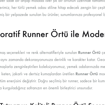
 İster sade bir ahşap masada ister şık bir örtünün üzerinde tamaml
rimiz, her türlü yemek odası stiline hitap edecek zengin bir çeşit
iş bir yelpazede sunulan bu ürünler, sunumlarınıza profesyonel b
oratif Runner Örtü ile Mod
Runner Örtü
maş seçenekleri ve renk alternatifleriyle sunulan
çe
 aynı zamanda dekorasyonunuza derinlik ve karakter katar. Geomet
umaşlarla zenginleştirilen koleksiyonumuz, yemek odalarınızda m
Runner Örtü
 keten, jakarlı ve dertsiz kumaşlardan üretilen
mode
üm enerjisini değiştirir. Doğru seçilmiş bir runner, sadece bir k
a kurguladığınız sofranızın en önemli birleştirici unsurudur.