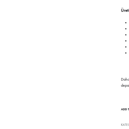
Üreti
Daha 
depar
ADD 
KATE