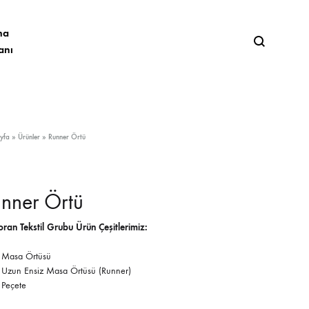
ma
Search
anı
BORNOZLAR
yfa
»
Ürünler
»
Runner Örtü
Tüm Bornoz Çeşitleri
nner Örtü
Armürlü Bornozlar
oran Tekstil Grubu Ürün Çeşitlerimiz:
Bamboo Bornozlar
Masa Örtüsü
Baskılı Bornozlar
Uzun Ensiz Masa Örtüsü (Runner)
Peçete
Dantelli Bornozlar