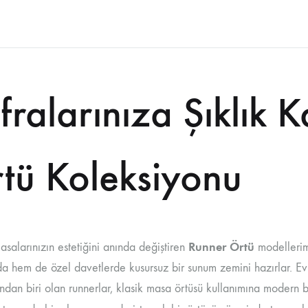
fralarınıza Şıklık 
HAYVAN TEKSTILLERI
OTEL TEKSTILLERI
tü Koleksiyonu
KSTILLERI
SPOR TEKSTILLERI
Runner Örtü
salarınızın estetiğini anında değiştiren
modellerim
da hem de özel davetlerde kusursuz bir sunum zemini hazırlar. Ev
ndan biri olan runnerlar, klasik masa örtüsü kullanımına modern bir