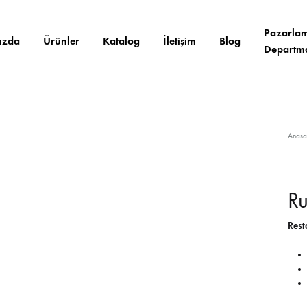
Pazarla
ızda
Ürünler
Katalog
İletişim
Blog
Departm
EV TEKSTILI VE PASPAS
Anasa
Havlu Banyo Paspasları
Mutfak Tekstilleri
Ru
Rest