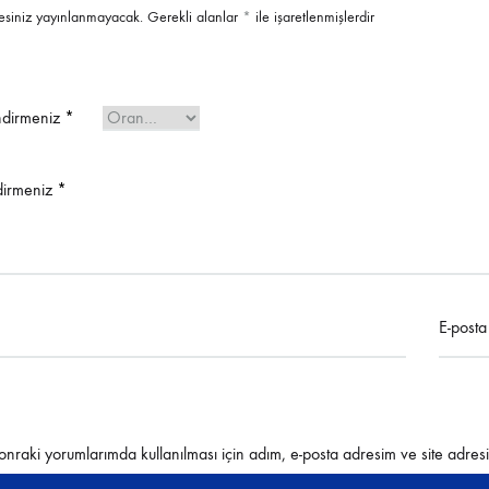
esiniz yayınlanmayacak.
Gerekli alanlar
*
ile işaretlenmişlerdir
ndirmeniz
*
dirmeniz
*
E-post
nraki yorumlarımda kullanılması için adım, e-posta adresim ve site adresi