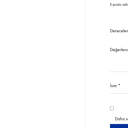
E-posta adr
Derecele
Değerlen
İsim
*
Daha so