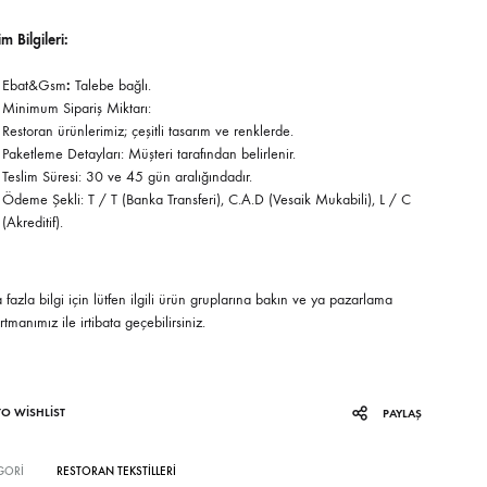
İplik Boya Bornozlar
m Bilgileri:
Jakarlı Bornozlar
Ebat&Gsm
:
Talebe bağlı.
Minimum Sipariş Miktarı:
Restoran ürünlerimiz; çeşitli tasarım ve renklerde.
Kadife Bornozlar
Paketleme Detayları: Müşteri tarafından belirlenir.
Teslim Süresi: 30 ve 45 gün aralığındadır.
Mayer Bornozlar
Ödeme Şekli: T / T (Banka Transferi), C.A.D (Vesaik Mukabili), L / C
(Akreditif).
Microcotton Bornozlar
Modal Bornozlar
fazla bilgi için lütfen ilgili ürün gruplarına bakın ve ya pazarlama
tmanımız ile irtibata geçebilirsiniz.
Nakışlı Bornozlar
Organik Bornozlar
TO WISHLIST
PAYLAŞ
Pike Bornozlar
GORI
RESTORAN TEKSTILLERI