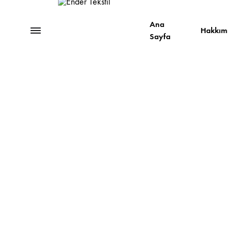
Ana
Menu
Hakkım
Sayfa
Ender
Tekstil
HAVLULAR
Tüm Havlu Çeşitleri
Armürlü Havlular
Baskılı Havlular
Compressed Havlular
Dantelli Havlular