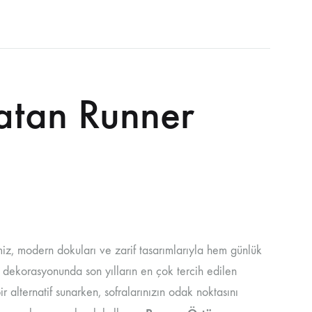
Zero Twist Bornozlar
Wellsoft Bornozlar
Katan Runner
PROMOSYON TEKSTILLERI
iz, modern dokuları ve zarif tasarımlarıyla hem günlük
 dekorasyonunda son yılların en çok tercih edilen
 alternatif sunarken, sofralarınızın odak noktasını