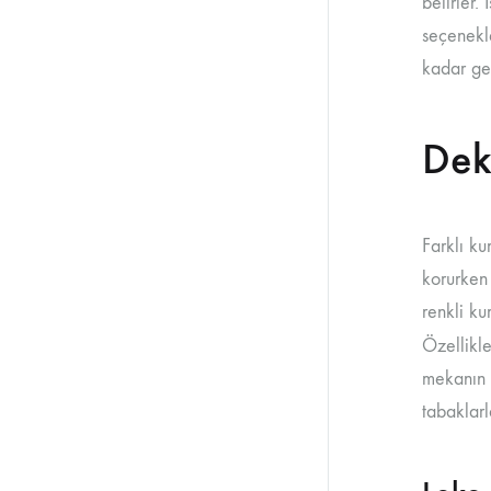
belirler.
seçenekle
kadar gen
Dek
Farklı ku
korurken
renkli k
Özellikle
mekanın t
tabaklarl