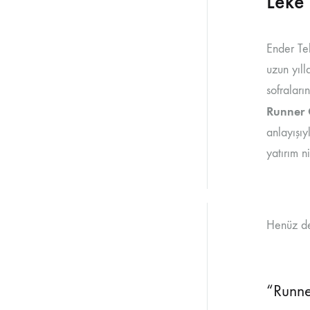
Leke 
Ender Tek
uzun yıll
sofraları
Runner 
anlayışıy
yatırım n
Henüz de
“Runne