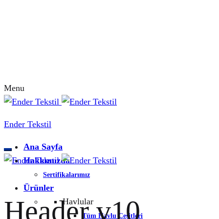
Menu
Ender Tekstil
Ana Sayfa
Hakkımızda
Sertifikalarımız
Ürünler
Header v10
Havlular
Tüm Havlu Çeşitleri