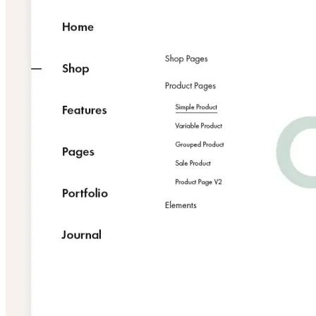
Ev Tekstili ve Paspas
Havlu Banyo Paspasları
Mutfak Tekstilleri
Bornozlar
Tüm Bornoz Çeşitleri
Armürlü Bornozlar
Bamboo Bornozlar
Baskılı Bornozlar
Dantelli Bornozlar
İplik Boya Bornozlar