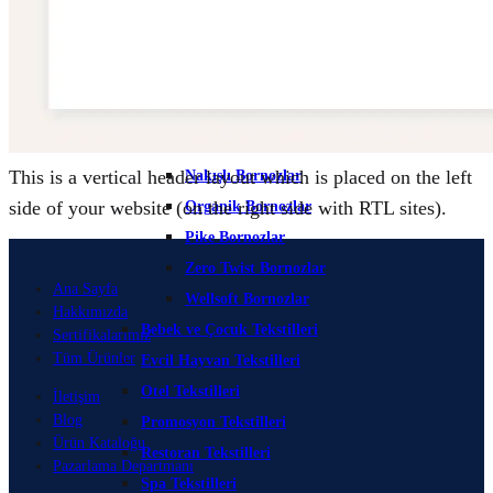
Jakarlı Bornozlar
Kadife Bornozlar
Mayer Bornozlar
Microcotton Bornozlar
Modal Bornozlar
This is a vertical header layout which is placed on the left
Nakışlı Bornozlar
side of your website (on the right side with RTL sites).
Organik Bornozlar
Pike Bornozlar
Zero Twist Bornozlar
Ana Sayfa
Wellsoft Bornozlar
Hakkımızda
Bebek ve Çocuk Tekstilleri
Sertifikalarımız
Tüm Ürünler
Evcil Hayvan Tekstilleri
Otel Tekstilleri
İletişim
Blog
Promosyon Tekstilleri
Ürün Kataloğu
Restoran Tekstilleri
Pazarlama Departmanı
Spa Tekstilleri