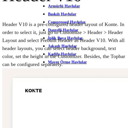
Armürlü Havlular
Baskılı Havlular
Compressed Havlular
Header V10 is a pre-configured header layout of Konte. In
Dantelli Havlular
order to select it, just go to Customize > Header > Header
İplik Boya Havlular
Layout and select Prebuilt Header as Header V10. With all
Jakarlı Havlular
header layouts, you can select header background, text
Kadife Havlular
color, set the height in the Customizer. Besides, the Topbar
Mayer Örme Havlular
can be configured separately.
Microcotton Havlular
Microfiber Havlular
Modal Havlular
Nakış Havlular
Organik Havlular
Pike Havlular
Zero Twist Havlular
Welsoft Havlular